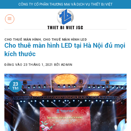
Bỏ
CÔNG TY CỔ PHẦN THƯƠNG MẠI VÀ DỊCH VỤ THIẾT BỊ VIỆT
qua
nội
dung
CHO THUÊ MÀN HÌNH
,
CHO THUÊ MÀN HÌNH LED
Cho thuê màn hình LED tại Hà Nội đủ mọi
kích thước
ĐĂNG VÀO
23 THÁNG 1, 2021
BỞI
ADMIN
23
Th1