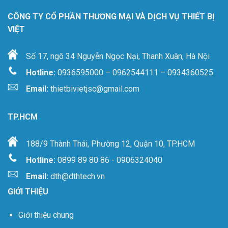
CÔNG TY CỔ PHẦN THƯƠNG MẠI VÀ DỊCH VỤ THIẾT BỊ
VIỆT
Số 17, ngõ 34 Nguyễn Ngọc Nại, Thanh Xuân, Hà Nội
Hotline:
0936595000 – 0962544111 – 0934360525
Email:
thietbivietjsc@gmail.com
TP.HCM
188/9 Thành Thái, Phường 12, Quận 10, TP.HCM
Hotline:
0899 89 80 86 - 0906324040
Email:
dth@dthtech.vn
GIỚI THIỆU
Giới thiệu chung